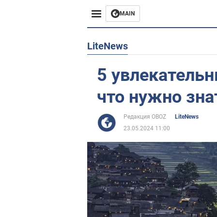
MAIN
Европа
LiteNews
США
5 увлекательн
Азия
что нужно зна
Африка
Редакция OBOZ
LiteNews
23.05.2024 11:00
Жизнь
Лайфхаки