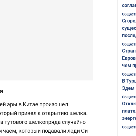
согла
ожида
Общест
Сгоре
сущес
после
Печер
Общест
Стран
Евров
чем п
Общест
В Тур
Эдем 
ая
Общест
Отклю
шей эры в Китае произошел
плате
оторый привел к открытию шелка.
энерг
ца тутового шелкопряда случайно
Общест
м чаем, который подавали леди Си