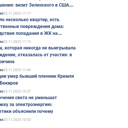
шения: визит Зеленского в США
ется в ноябре
25.11.2025 11:17
во
ло несколько квартир, есть
твенные повреждения дома:
дствия попадания в ЖК на
ске в Киеве. Фото
25.11.2025 11:15
во
а, которая никогда не выигрывала
идение, отказалась от участия: в
ричина
25.11.2025 11:06
во
ции умер бывший пленник Кремля
Бекиров
25.11.2025 10:57
во
чения света не уменьшат
жку за электроэнергию:
етики объяснили почему
25.11.2025 10:53
во