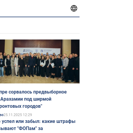
пре сорвалось предвыборное
 Арахамии под ширмой
ронтовых городов"
25.11.2025 12:29
во
е успел или забыл: какие штрафы
ывают "ФОПам" за