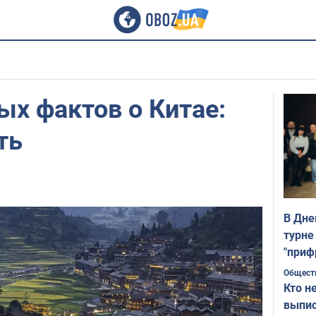
ых фактов о Китае:
ть
В Дне
турне
"приф
Общест
Кто н
выпис