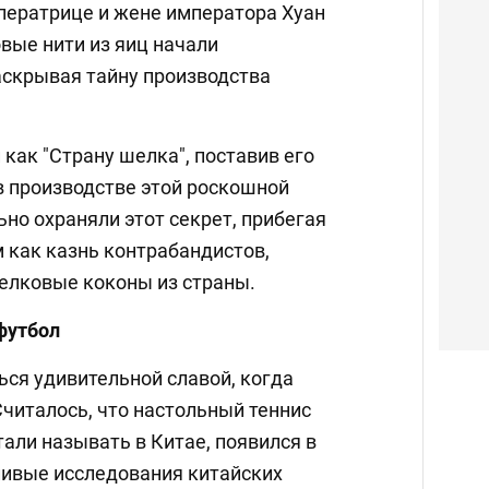
мператрице и жене императора Хуан
вые нити из яиц начали
аскрывая тайну производства
 как "Страну шелка", поставив его
в производстве этой роскошной
но охраняли этот секрет, прибегая
 как казнь контрабандистов,
елковые коконы из страны.
футбол
ься удивительной славой, когда
 Считалось, что настольный теннис
стали называть в Китае, появился в
ливые исследования китайских