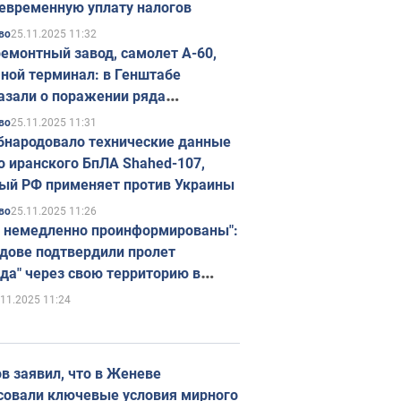
евременную уплату налогов
25.11.2025 11:32
во
емонтный завод, самолет А-60,
ной терминал: в Генштабе
азали о поражении ряда
егических объектов России
25.11.2025 11:31
во
бнародовало технические данные
о иранского БпЛА Shahed-107,
ый РФ применяет против Украины
25.11.2025 11:26
во
 немедленно проинформированы":
дове подтвердили пролет
да" через свою территорию в
нию
.11.2025 11:24
в заявил, что в Женеве
совали ключевые условия мирного