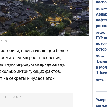
несво
Общест
Авиар
нефтя
расск
страт
Общест
ГУР о
ixabay
новог
котор
й историей, насчитывающей более
Общест
тремительный рост населения,
"Были
иальную мировую сверхдержаву.
в Мол
сколько интригующих фактов,
"Шахе
 на секреты и чудеса этой
Румы
25
News
РЕКЛАМА
Умеро
согла