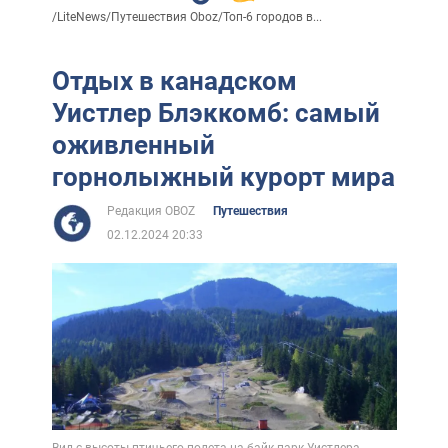
/
LiteNews
/
Путешествия Oboz
/
Топ-6 городов в...
Отдых в канадском
Уистлер Блэккомб: самый
оживленный
горнолыжный курорт мира
Редакция OBOZ
Путешествия
02.12.2024 20:33
Вид с высоты птичьего полета на байк-парк Уистлера.