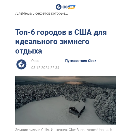
/
LiteNews
/
5 секретов которые...
Топ-6 городов в США для
идеального зимнего
отдыха
Oboz
Путешествия Oboz
03.12.2024 22:34
Зимние виды в США. Источник: Clay Banks через Unsplash