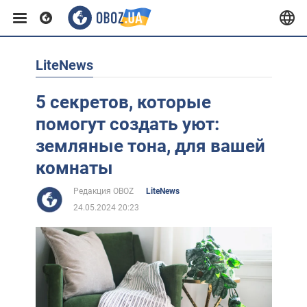
LiteNews
Европа
5 секретов, которые
США
помогут создать уют:
земляные тона, для вашей
Азия
комнаты
Редакция OBOZ
LiteNews
Африка
24.05.2024 20:23
Жизнь
Лайфхаки