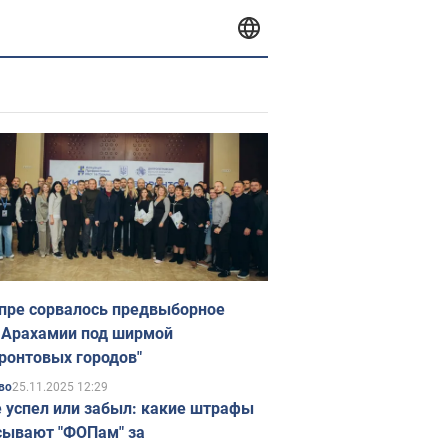
пре сорвалось предвыборное
 Арахамии под ширмой
ронтовых городов"
25.11.2025 12:29
во
е успел или забыл: какие штрафы
ывают "ФОПам" за