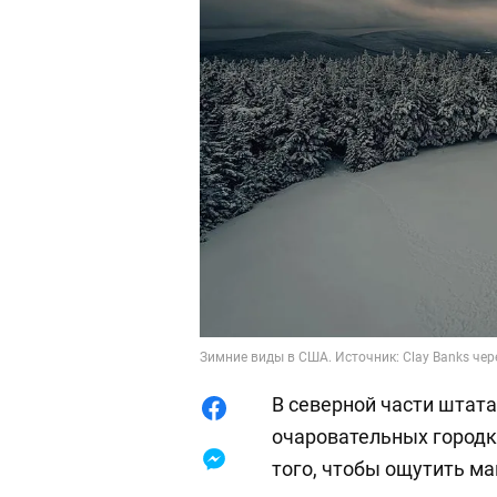
Зимние виды в США. Источник: Clay Banks чер
В северной части штат
очаровательных городк
того, чтобы ощутить м