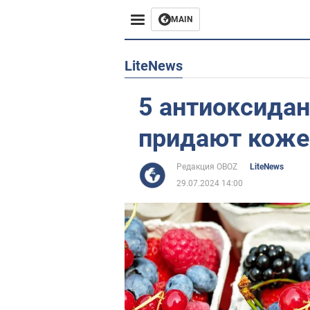
MAIN
Европа
LiteNews
США
5 антиоксидан
Азия
придают коже
Африка
Редакция OBOZ
LiteNews
29.07.2024 14:00
Жизнь
Лайфхаки