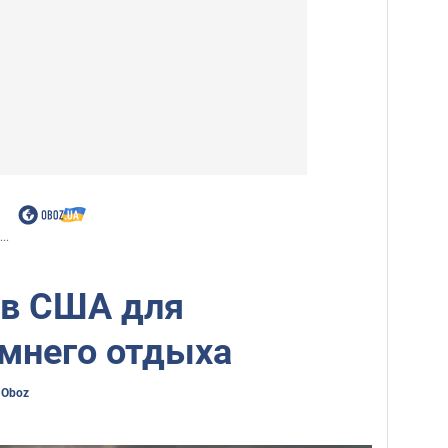
..
 в США для
имнего отдыха
 Oboz