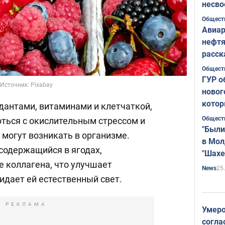
несво
Общест
Авиар
нефтя
расск
страт
Общест
ГУР о
 Источник: Pixabay
новог
котор
дантами, витаминами и клетчаткой,
Общест
ться с окислительным стрессом и
"Были
могут возникать в организме.
в Мол
 содержащийся в ягодах,
"Шахе
е коллагена, что улучшает
Румы
25
News
идает ей естественный свет.
РЕКЛАМА
Умеро
согла