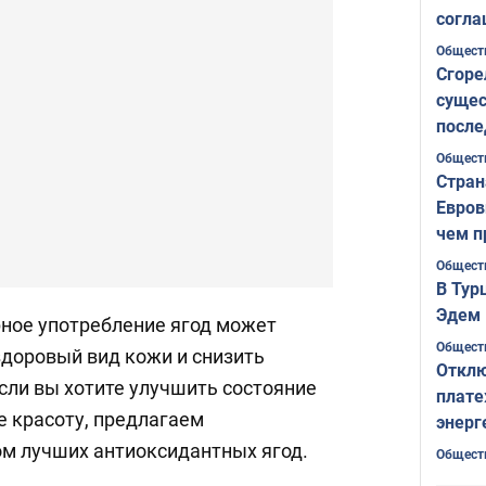
согла
ожида
Общест
Сгоре
сущес
после
Печер
Общест
Стран
Евров
чем п
Общест
В Тур
Эдем 
рное употребление ягод может
Общест
доровый вид кожи и снизить
Отклю
сли вы хотите улучшить состояние
плате
е красоту, предлагаем
энерг
ом лучших антиоксидантных ягод.
Общест