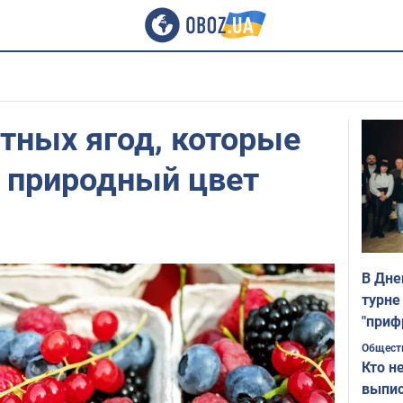
тных ягод, которые
 природный цвет
В Дне
турне
"приф
Общест
Кто н
выпис