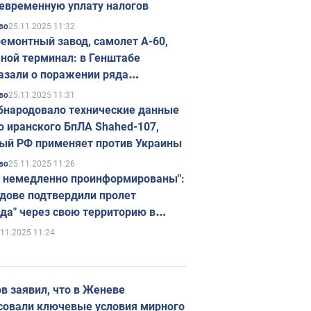
евременную уплату налогов
25.11.2025 11:32
во
емонтный завод, самолет А-60,
ной терминал: в Генштабе
азали о поражении ряда
егических объектов России
25.11.2025 11:31
во
бнародовало технические данные
о иранского БпЛА Shahed-107,
ый РФ применяет против Украины
25.11.2025 11:26
во
 немедленно проинформированы":
дове подтвердили пролет
да" через свою территорию в
нию
.11.2025 11:24
в заявил, что в Женеве
совали ключевые условия мирного