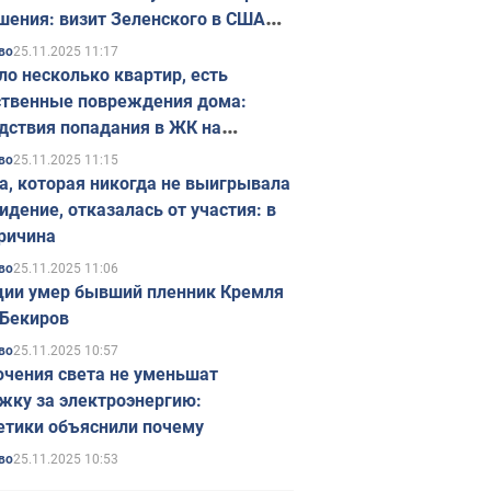
шения: визит Зеленского в США
ется в ноябре
25.11.2025 11:17
во
ло несколько квартир, есть
твенные повреждения дома:
дствия попадания в ЖК на
ске в Киеве. Фото
25.11.2025 11:15
во
а, которая никогда не выигрывала
идение, отказалась от участия: в
ричина
25.11.2025 11:06
во
ции умер бывший пленник Кремля
Бекиров
25.11.2025 10:57
во
чения света не уменьшат
жку за электроэнергию:
етики объяснили почему
25.11.2025 10:53
во