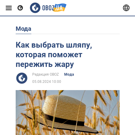
Мода
Европа
Как выбрать шляпу,
США
которая поможет
пережить жару
Азия
Редакция OBOZ
Мода
05.08.2024 10:00
Африка
Жизнь
Лайфхаки