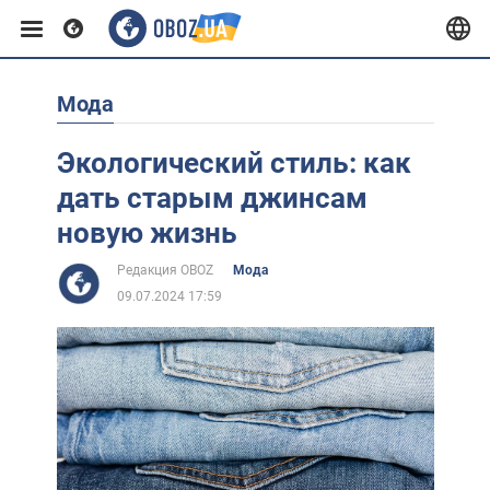
Мода
Европа
Экологический стиль: как
США
дать старым джинсам
новую жизнь
Азия
Редакция OBOZ
Мода
09.07.2024 17:59
Африка
Жизнь
Лайфхаки