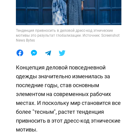
Тенденция привносить в деловой дресс-код этнические
мотивы это результат глобализации. Источник: Screenshot
News Bytes
Концепция деловой повседневной
одежды значительно изменилась за
последние годы, став основным
элементом на современных рабочих
местах. И поскольку мир становится все
более "тесным", растет тенденция
привносить в этот дресс-код этнические
мотивы.