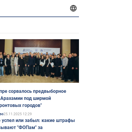
пре сорвалось предвыборное
 Арахамии под ширмой
ронтовых городов"
25.11.2025 12:29
во
е успел или забыл: какие штрафы
ывают "ФОПам" за