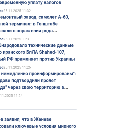
евременную уплату налогов
25.11.2025 11:32
во
емонтный завод, самолет А-60,
ной терминал: в Генштабе
азали о поражении ряда
егических объектов России
25.11.2025 11:31
во
бнародовало технические данные
о иранского БпЛА Shahed-107,
ый РФ применяет против Украины
25.11.2025 11:26
во
 немедленно проинформированы":
дове подтвердили пролет
да" через свою территорию в
нию
.11.2025 11:24
в заявил, что в Женеве
совали ключевые условия мирного