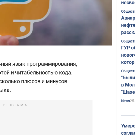
несво
Общест
Авиар
нефтя
расск
страт
Общест
ГУР о
новог
котор
льный язык программирования,
Общест
отой и читабельностью кода.
"Были
сколько плюсов и минусов
в Мол
зыка.
"Шахе
Румы
25
News
РЕКЛАМА
Умеро
согла