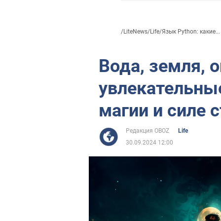
/
LiteNews
/
Life
/
Язык Python: какие...
Вода, земля, о
увлекательные
магии и силе 
Редакция OBOZ
Life
30.09.2024 12:00