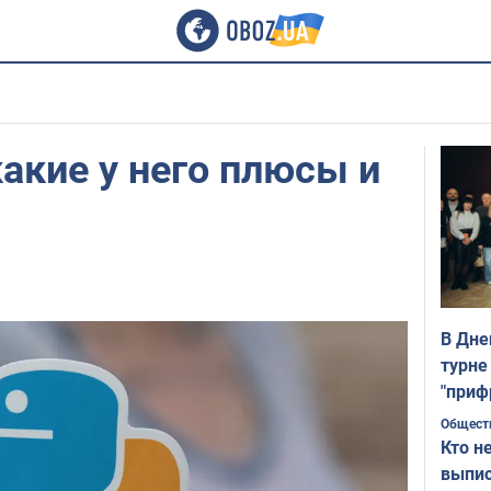
какие у него плюсы и
В Дне
турне
"приф
Общест
Кто н
выпис