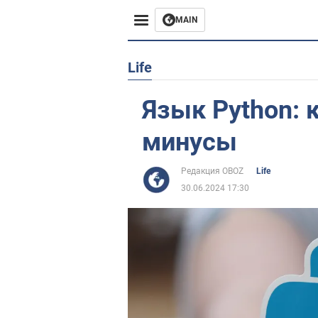
MAIN
Европа
Life
США
Язык Python: 
Азия
минусы
Африка
Редакция OBOZ
Life
30.06.2024 17:30
Жизнь
Лайфхаки