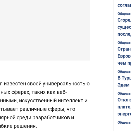
согла
ожида
Общест
Сгоре
сущес
после
Печер
Общест
Стран
Евров
чем п
Общест
В Тур
n известен своей универсальностью
Эдем 
ных сферах, таких как веб-
Общест
Отклю
анными, искусственный интеллект и
плате
атывает различные сферы, что
энерг
лярной среди разработчиков и
Общест
ибкие решения.