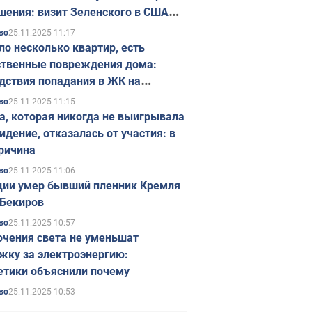
шения: визит Зеленского в США
ется в ноябре
25.11.2025 11:17
во
ло несколько квартир, есть
твенные повреждения дома:
дствия попадания в ЖК на
ске в Киеве. Фото
25.11.2025 11:15
во
а, которая никогда не выигрывала
идение, отказалась от участия: в
ричина
25.11.2025 11:06
во
ции умер бывший пленник Кремля
Бекиров
25.11.2025 10:57
во
чения света не уменьшат
жку за электроэнергию:
етики объяснили почему
25.11.2025 10:53
во