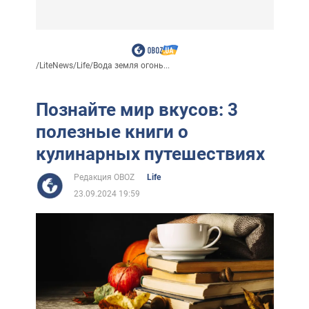
/
LiteNews
/
Life
/
Вода земля огонь...
Познайте мир вкусов: 3
полезные книги о
кулинарных путешествиях
Редакция OBOZ
Life
23.09.2024 19:59