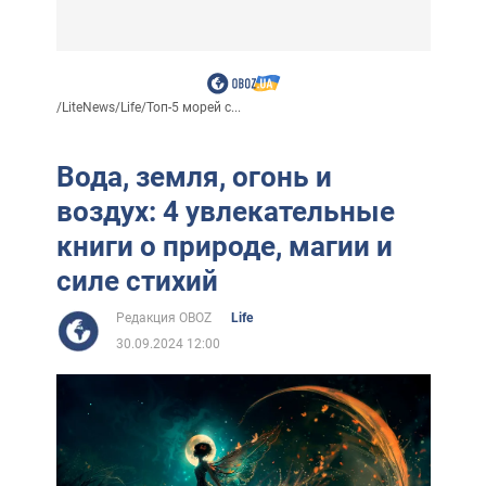
/
LiteNews
/
Life
/
Топ-5 морей с...
Вода, земля, огонь и
воздух: 4 увлекательные
книги о природе, магии и
силе стихий
Редакция OBOZ
Life
30.09.2024 12:00