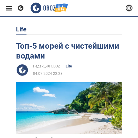
Life
Европа
Топ-5 морей с чистейшими
США
водами
Редакция OBOZ
Life
Азия
04.07.2024 22:28
Африка
Жизнь
Лайфхаки