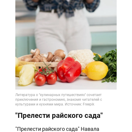
"Прелести райского сада"
"Прелести райского сада" Навала