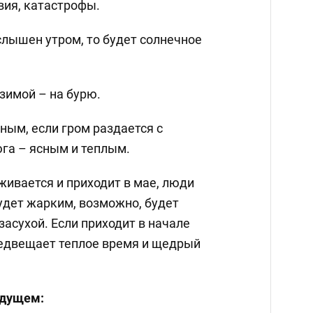
вия, катастрофы.
слышен утром, то будет солнечное
зимой – на бурю.
ным, если гром раздается с
 юга – ясным и теплым.
живается и приходит в мае, люди
будет жарким, возможно, будет
асухой. Если приходит в начале
предвещает теплое время и щедрый
удущем: