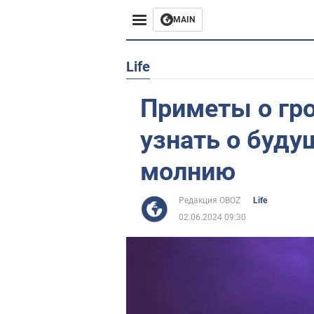
MAIN
Европа
Life
США
Приметы о гро
Азия
узнать о буду
Африка
молнию
Жизнь
Редакция OBOZ
Life
02.06.2024 09:30
Лайфхаки