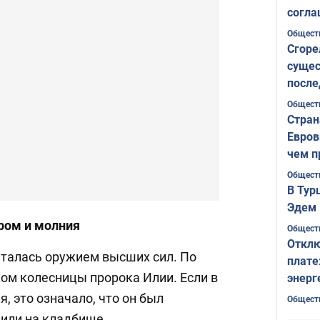
согла
ожида
Общест
Сгоре
сущес
после
Печер
Общест
Стран
Евров
чем п
Общест
В Тур
Эдем 
ром и молния
Общест
Отклю
италась оружием высших сил. По
плате
ком колесницы пророка Илии. Если в
энерг
, это означало, что он был
Общест
нили на кладбище.