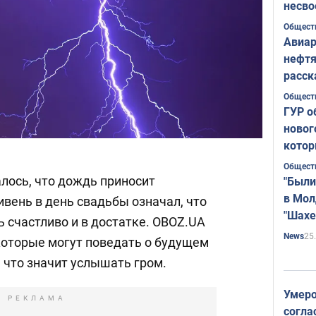
несво
Общест
Авиар
нефтя
расск
страт
Общест
ГУР о
новог
котор
Общест
лось, что дождь приносит
"Были
в Мол
ивень в день свадьбы означал, что
"Шахе
 счастливо и в достатке. OBOZ.UA
Румы
25
News
 которые могут поведать о будущем
, что значит услышать гром.
Умеро
РЕКЛАМА
согла