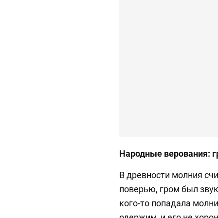
Народные верования: г
В древности молния сч
поверью, гром был зву
кого-то попадала молния
одержим, и его не хоро