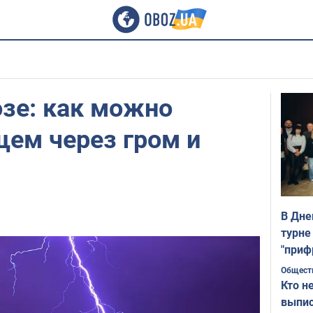
зе: как можно
щем через гром и
В Дне
турне
"приф
Общест
Кто н
выпис