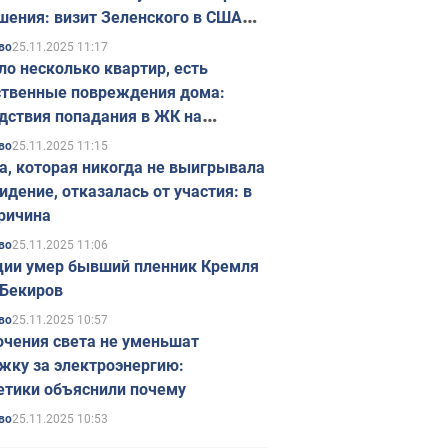
шения: визит Зеленского в США
ется в ноябре
25.11.2025 11:17
во
ло несколько квартир, есть
твенные повреждения дома:
дствия попадания в ЖК на
ске в Киеве. Фото
25.11.2025 11:15
во
а, которая никогда не выигрывала
идение, отказалась от участия: в
ричина
25.11.2025 11:06
во
ции умер бывший пленник Кремля
Бекиров
25.11.2025 10:57
во
чения света не уменьшат
жку за электроэнергию:
етики объяснили почему
25.11.2025 10:53
во