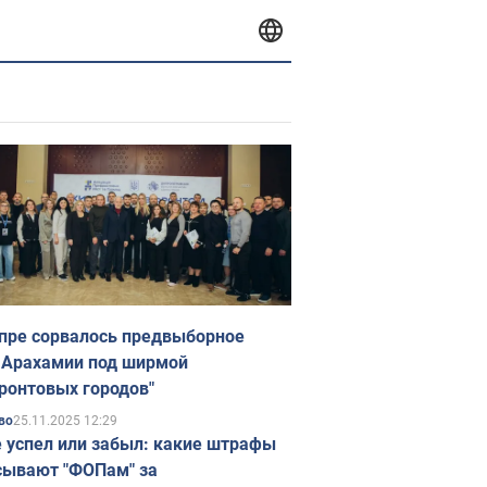
пре сорвалось предвыборное
 Арахамии под ширмой
ронтовых городов"
25.11.2025 12:29
во
е успел или забыл: какие штрафы
ывают "ФОПам" за