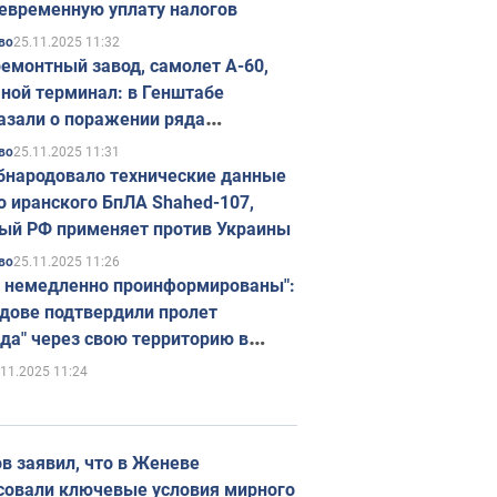
евременную уплату налогов
25.11.2025 11:32
во
емонтный завод, самолет А-60,
ной терминал: в Генштабе
азали о поражении ряда
егических объектов России
25.11.2025 11:31
во
бнародовало технические данные
о иранского БпЛА Shahed-107,
ый РФ применяет против Украины
25.11.2025 11:26
во
 немедленно проинформированы":
дове подтвердили пролет
да" через свою территорию в
нию
.11.2025 11:24
в заявил, что в Женеве
совали ключевые условия мирного