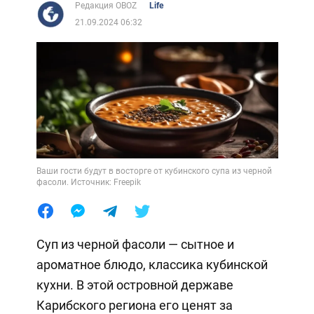
Редакция OBOZ
Life
21.09.2024 06:32
Ваши гости будут в восторге от кубинского супа из черной
фасоли. Источник: Freepik
Суп из черной фасоли — сытное и
ароматное блюдо, классика кубинской
кухни. В этой островной державе
Карибского региона его ценят за