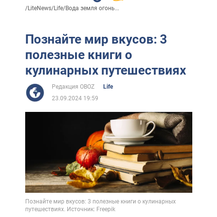
/
LiteNews
/
Life
/
Вода земля огонь...
Познайте мир вкусов: 3
полезные книги о
кулинарных путешествиях
Редакция OBOZ
Life
23.09.2024 19:59
Познайте мир вкусов: 3 полезные книги о кулинарных
путешествиях. Источник: Freepik