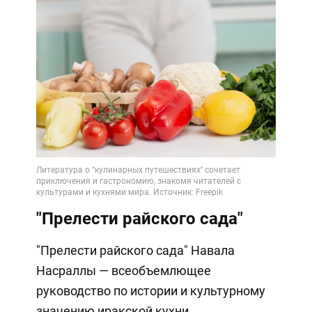
"Прелести райского сада"
"Прелести райского сада" Навала
Насраллы — всеобъемлющее
руководство по истории и культурному
значению иракской кухни.