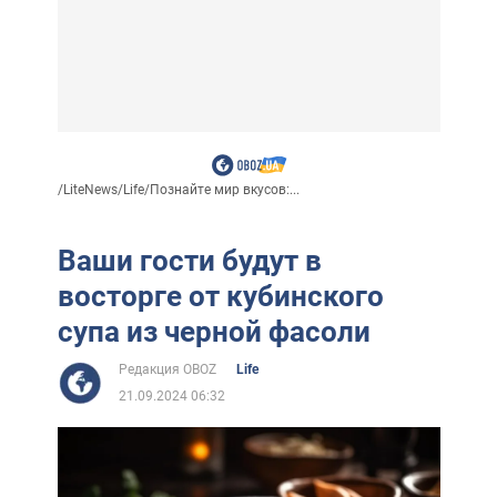
/
LiteNews
/
Life
/
Познайте мир вкусов:...
Ваши гости будут в
восторге от кубинского
супа из черной фасоли
Редакция OBOZ
Life
21.09.2024 06:32