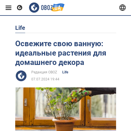
Life
Европа
Освежите свою ванную:
США
идеальные растения для
домашнего декора
Азия
Редакция OBOZ
Life
07.07.2024 19:44
Африка
Жизнь
Лайфхаки