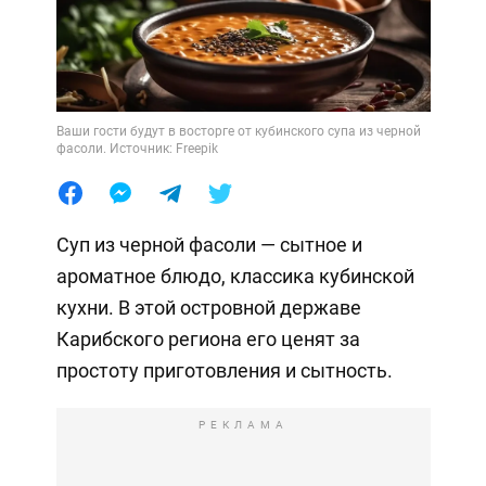
Ваши гости будут в восторге от кубинского супа из черной
фасоли. Источник: Freepik
Суп из черной фасоли — сытное и
ароматное блюдо, классика кубинской
кухни. В этой островной державе
Карибского региона его ценят за
простоту приготовления и сытность.
РЕКЛАМА