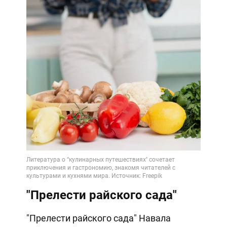
"Прелести райского сада"
"Прелести райского сада" Навала