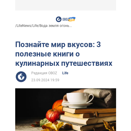
/
LiteNews
/
Life
/
Вода земля огонь...
Познайте мир вкусов: 3
полезные книги о
кулинарных путешествиях
Редакция OBOZ
Life
23.09.2024 19:59