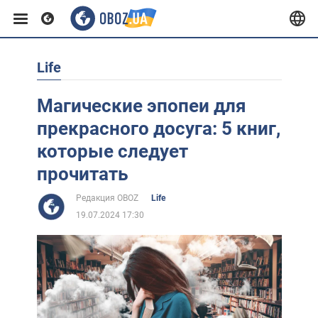
Life
Европа
Магические эпопеи для
США
прекрасного досуга: 5 книг,
которые следует
Азия
прочитать
Редакция OBOZ
Life
Африка
19.07.2024 17:30
Жизнь
Лайфхаки