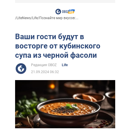
/
LiteNews
/
Life
/
Познайте мир вкусов:...
Ваши гости будут в
восторге от кубинского
супа из черной фасоли
Редакция OBOZ
Life
21.09.2024 06:32