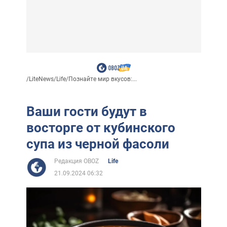
/
LiteNews
/
Life
/
Познайте мир вкусов:...
Ваши гости будут в
восторге от кубинского
супа из черной фасоли
Редакция OBOZ
Life
21.09.2024 06:32