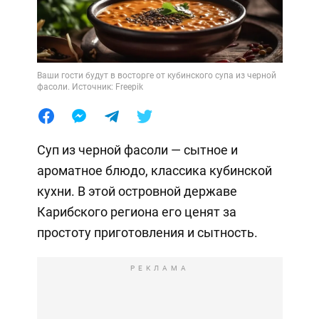
Ваши гости будут в восторге от кубинского супа из черной
фасоли. Источник: Freepik
Суп из черной фасоли — сытное и
ароматное блюдо, классика кубинской
кухни. В этой островной державе
Карибского региона его ценят за
простоту приготовления и сытность.
РЕКЛАМА