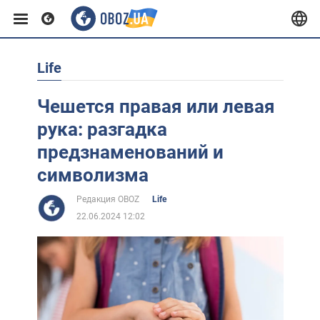
Life
Европа
Чешется правая или левая
США
рука: разгадка
предзнаменований и
Азия
символизма
Редакция OBOZ
Life
Африка
22.06.2024 12:02
Жизнь
Лайфхаки