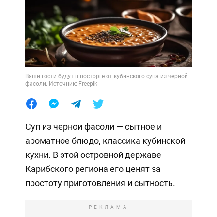
Ваши гости будут в восторге от кубинского супа из черной
фасоли. Источник: Freepik
Суп из черной фасоли — сытное и
ароматное блюдо, классика кубинской
кухни. В этой островной державе
Карибского региона его ценят за
простоту приготовления и сытность.
РЕКЛАМА