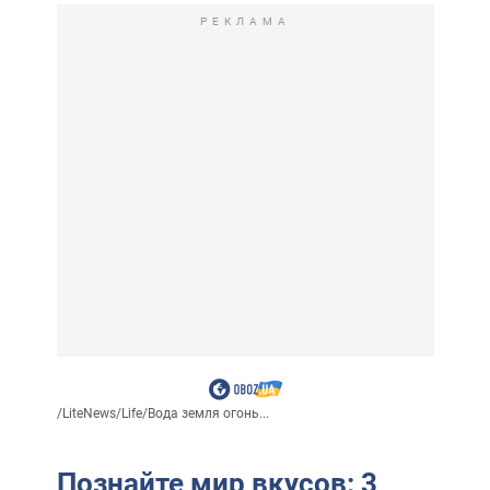
РЕКЛАМА
/
LiteNews
/
Life
/
Вода земля огонь...
Познайте мир вкусов: 3