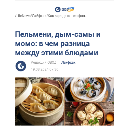
/
LiteNews
/
Лайфхак
/
Как зарядить телефон...
Пельмени, дым-самы и
момо: в чем разница
между этими блюдами
Редакция OBOZ
Лайфхак
19.08.2024 07:30