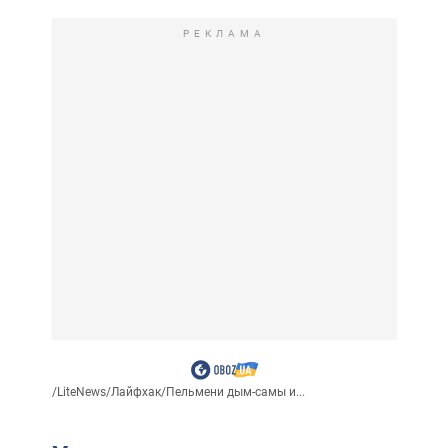
РЕКЛАМА
/
LiteNews
/
Лайфхак
/
Пельмени дым-самы и...