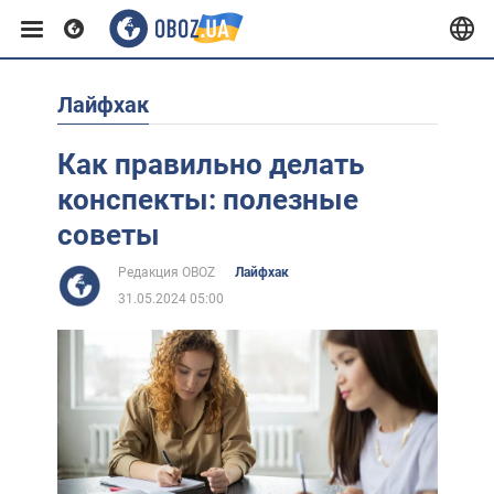
Лайфхак
Европа
Как правильно делать
США
конспекты: полезные
советы
Азия
Редакция OBOZ
Лайфхак
31.05.2024 05:00
Африка
Жизнь
Лайфхаки