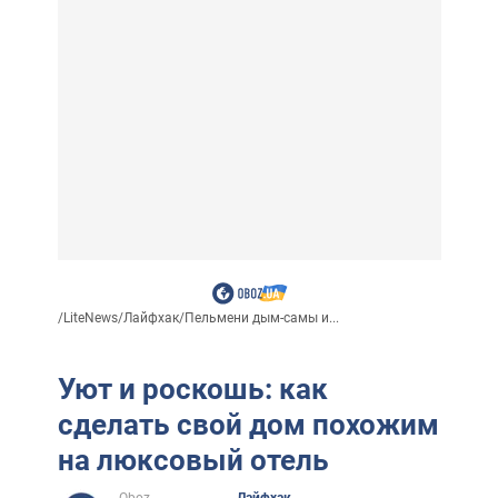
/
LiteNews
/
Лайфхак
/
Пельмени дым-самы и...
Уют и роскошь: как
сделать свой дом похожим
на люксовый отель
Oboz
Лайфхак