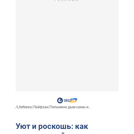
/
LiteNews
/
Лайфхак
/
Пельмени дым-самы и...
Уют и роскошь: как