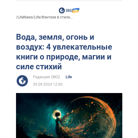
/
LiteNews
/
Life
/
Фэнтези в стиле...
Вода, земля, огонь и
воздух: 4 увлекательные
книги о природе, магии и
силе стихий
Редакция OBOZ
Life
30.09.2024 12:00