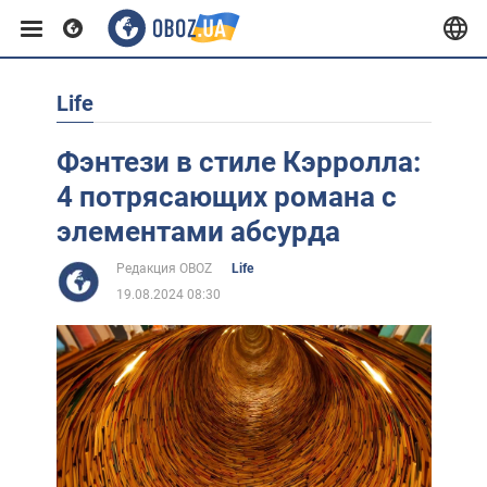
Life
Европа
Фэнтези в стиле Кэрролла:
США
4 потрясающих романа с
элементами абсурда
Азия
Редакция OBOZ
Life
19.08.2024 08:30
Африка
Жизнь
Лайфхаки