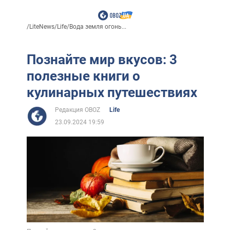
/
LiteNews
/
Life
/
Вода земля огонь...
Познайте мир вкусов: 3
полезные книги о
кулинарных путешествиях
Редакция OBOZ
Life
23.09.2024 19:59