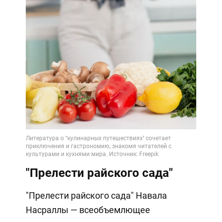
"Прелести райского сада"
"Прелести райского сада" Навала
Насраллы — всеобъемлющее