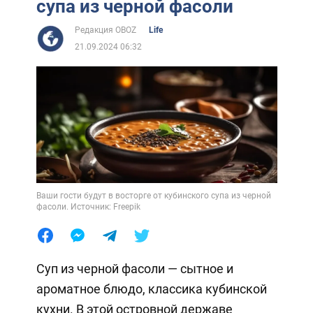
супа из черной фасоли
Редакция OBOZ
Life
21.09.2024 06:32
Ваши гости будут в восторге от кубинского супа из черной
фасоли. Источник: Freepik
Суп из черной фасоли — сытное и
ароматное блюдо, классика кубинской
кухни. В этой островной державе