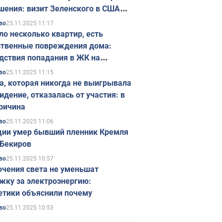
шения: визит Зеленского в США
ется в ноябре
25.11.2025 11:17
во
ло несколько квартир, есть
твенные повреждения дома:
дствия попадания в ЖК на
ске в Киеве. Фото
25.11.2025 11:15
во
а, которая никогда не выигрывала
идение, отказалась от участия: в
ричина
25.11.2025 11:06
во
ции умер бывший пленник Кремля
Бекиров
25.11.2025 10:57
во
чения света не уменьшат
жку за электроэнергию:
етики объяснили почему
25.11.2025 10:53
во