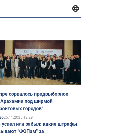
пре сорвалось предвыборное
 Арахамии под ширмой
ронтовых городов"
25.11.2025 12:29
во
е успел или забыл: какие штрафы
ывают "ФОПам" за