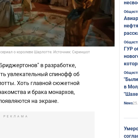
несво
Общест
Авиар
нефтя
расск
страт
Общест
ГУР о
сериал о королеве Шарлотте. Источник: Скриншот
новог
котор
Бриджертонов" в разработке,
Общест
ть увлекательный спинофф об
"Были
отты. Хоть главной сюжетной
в Мол
накомства и брака монархов,
"Шахе
появляются на экране.
Румы
25
News
РЕКЛАМА
Умеро
согла