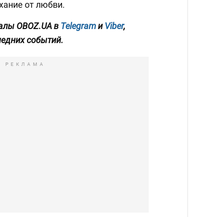
хание от любви.
алы OBOZ.UA в
Telegram
и
Viber
,
ледних событий.
РЕКЛАМА