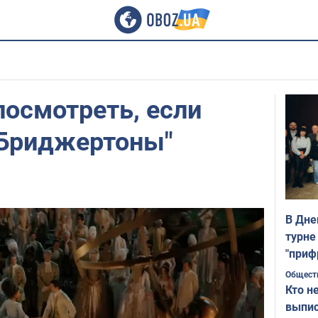
посмотреть, если
"Бриджертоны"
В Дне
турне
"приф
Общест
Кто н
выпис