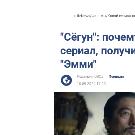
/
LiteNews
/
Фильмы
/
Какой сериал по
"Сёгун": поче
сериал, полу
"Эмми"
Редакция OBOZ
Фильмы
18.09.2024 17:00