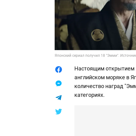
Японский сериал получил 18 "Эмми". Источни
Настоящим открытием эт
английском моряке в Я
количество наград "Эмм
категориях.