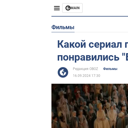
MAIN
Европа
Фильмы
США
Какой сериал 
Азия
понравились 
Африка
Редакция OBOZ
Фильмы
16.09.2024 17:30
Жизнь
Лайфхаки