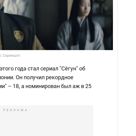
к: Скриншот
ого года стал сериал "Сёгун" об
понии. Он получил рекордное
и" – 18, а номинирован был аж в 25
РЕКЛАМА