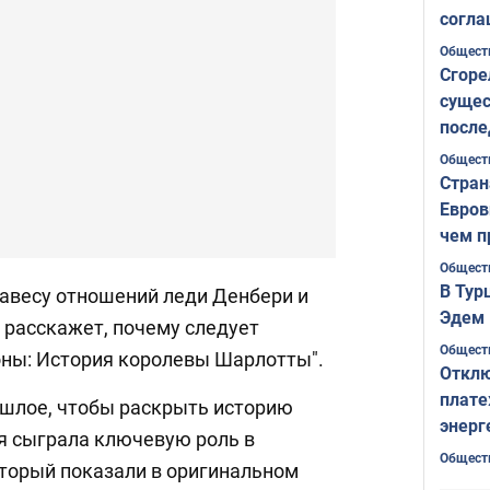
согла
ожида
Общест
Сгоре
сущес
после
Печер
Общест
Стран
Евров
чем п
Общест
В Тур
авесу отношений леди Денбери и
Эдем 
 расскажет, почему следует
Общест
ны: История королевы Шарлотты".
Отклю
плате
ошлое, чтобы раскрыть историю
энерг
я сыграла ключевую роль в
Общест
торый показали в оригинальном