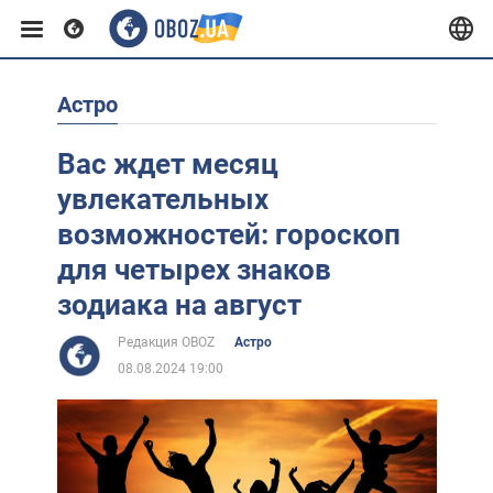
Астро
Европа
Вас ждет месяц
США
увлекательных
возможностей: гороскоп
Азия
для четырех знаков
зодиака на август
Африка
Редакция OBOZ
Астро
08.08.2024 19:00
Жизнь
Лайфхаки