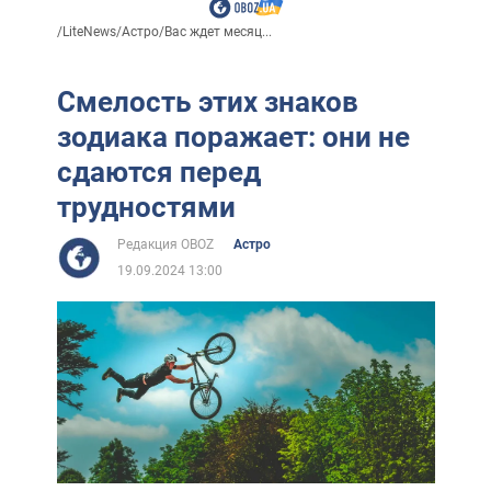
/
LiteNews
/
Астро
/
Вас ждет месяц...
Смелость этих знаков
зодиака поражает: они не
сдаются перед
трудностями
Редакция OBOZ
Астро
19.09.2024 13:00