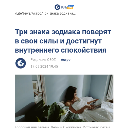
/
LiteNews
/
Астро
/
Три знака зодиака...
Три знака зодиака поверят
в свои силы и достигнут
внутреннего спокойствия
Редакция OBOZ
Астро
17.09.2024 19:45
Гороскоп для Тельца, Девы и Скорпиона. Источник: pexels