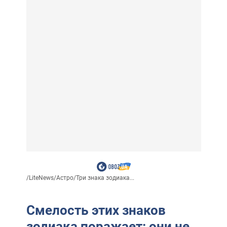
/
LiteNews
/
Астро
/
Три знака зодиака...
Смелость этих знаков
зодиака поражает: они не