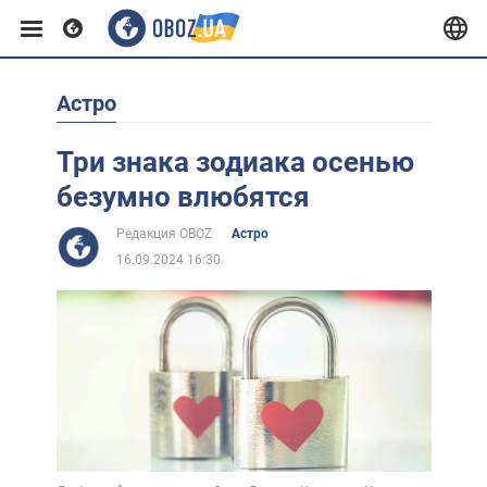
Астро
Европа
Три знака зодиака осенью
США
безумно влюбятся
Редакция OBOZ
Астро
Азия
16.09.2024 16:30
Африка
Жизнь
Лайфхаки