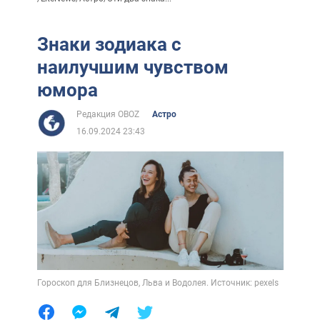
Знаки зодиака с
наилучшим чувством
юмора
Редакция OBOZ
Астро
16.09.2024 23:43
Гороскоп для Близнецов, Льва и Водолея. Источник: pexels