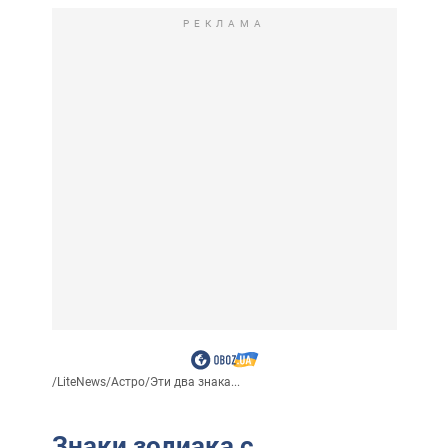
РЕКЛАМА
/
LiteNews
/
Астро
/
Эти два знака...
Знаки зодиака с