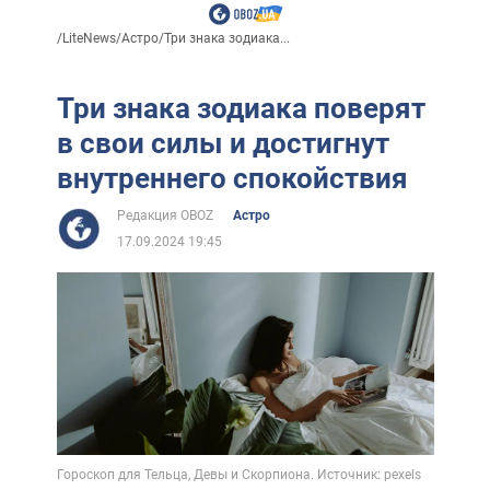
/
LiteNews
/
Астро
/
Три знака зодиака...
Три знака зодиака поверят
в свои силы и достигнут
внутреннего спокойствия
Редакция OBOZ
Астро
17.09.2024 19:45
Гороскоп для Тельца, Девы и Скорпиона. Источник: pexels