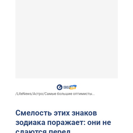
/
LiteNews
/
Астро
/
Самые большие оптимисты...
Смелость этих знаков
зодиака поражает: они не
сдаются перед