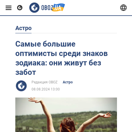
Астро
Европа
Самые большие
США
оптимисты среди знаков
зодиака: они живут без
Азия
забот
Редакция OBOZ
Астро
Африка
08.08.2024 13:00
Жизнь
Лайфхаки