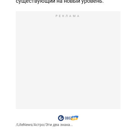
существующий на новый уровень.
РЕКЛАМА
/
LiteNews
/
Астро
/
Эти два знака...