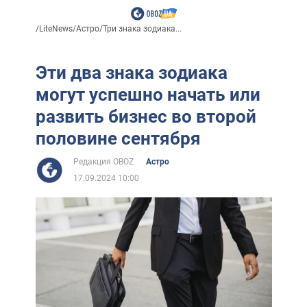
/
LiteNews
/
Астро
/
Три знака зодиака...
Эти два знака зодиака
могут успешно начать или
развить бизнес во второй
половине сентября
Редакция OBOZ
Астро
17.09.2024 10:00