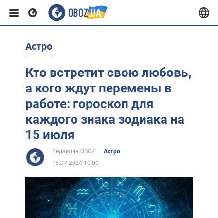
Астро
Европа
Кто встретит свою любовь,
США
а кого ждут перемены в
работе: гороскоп для
Азия
каждого знака зодиака на
15 июля
Африка
Редакция OBOZ
Астро
15.07.2024 10:00
Жизнь
Лайфхаки