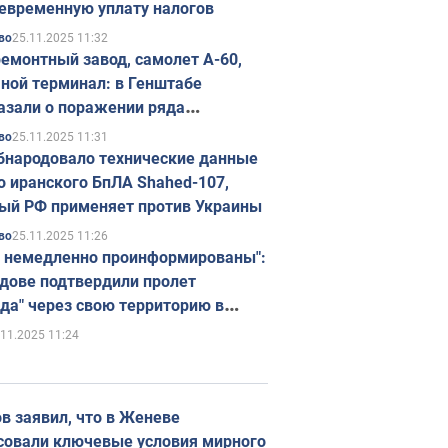
евременную уплату налогов
25.11.2025 11:32
во
емонтный завод, самолет А-60,
ной терминал: в Генштабе
азали о поражении ряда
егических объектов России
25.11.2025 11:31
во
бнародовало технические данные
о иранского БпЛА Shahed-107,
ый РФ применяет против Украины
25.11.2025 11:26
во
 немедленно проинформированы":
дове подтвердили пролет
да" через свою территорию в
нию
.11.2025 11:24
в заявил, что в Женеве
совали ключевые условия мирного