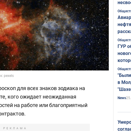
несво
Общест
Авиар
нефтя
расск
страт
Общест
ГУР о
новог
котор
Общест
"Были
: pexels
в Мол
оскоп для всех знаков зодиака на
"Шахе
Румы
йте, кого ожидает неожиданная
25
News
остей на работе или благоприятный
онтрактов.
Умеро
согла
РЕКЛАМА