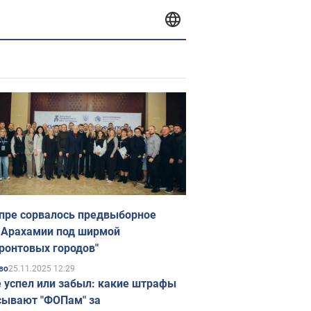
пре сорвалось предвыборное
 Арахамии под ширмой
ронтовых городов"
25.11.2025 12:29
во
е успел или забыл: какие штрафы
ывают "ФОПам" за