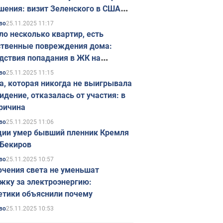
шения: визит Зеленского в США
ется в ноябре
25.11.2025 11:17
во
ло несколько квартир, есть
твенные повреждения дома:
дствия попадания в ЖК на
ске в Киеве. Фото
25.11.2025 11:15
во
а, которая никогда не выигрывала
идение, отказалась от участия: в
ричина
25.11.2025 11:06
во
ции умер бывший пленник Кремля
Бекиров
25.11.2025 10:57
во
чения света не уменьшат
жку за электроэнергию:
етики объяснили почему
25.11.2025 10:53
во