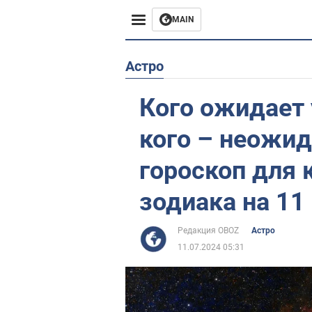
MAIN
Европа
Астро
США
Кого ожидает 
Азия
кого – неожид
Африка
гороскоп для 
зодиака на 11
Жизнь
Лайфхаки
Редакция OBOZ
Астро
11.07.2024 05:31