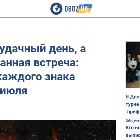
удачный день, а
анная встреча:
каждого знака
 июля
В Дне
турне
"приф
Общест
Кто н
выпис