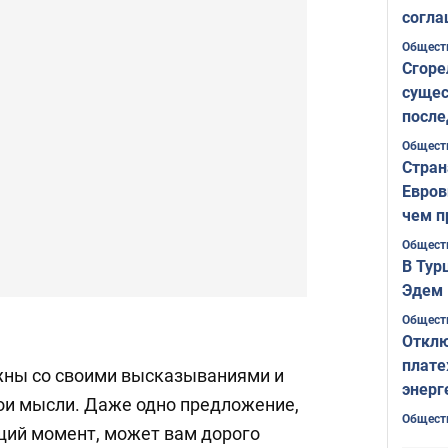
согла
ожида
Общест
Сгоре
сущес
после
Печер
Общест
Стран
Евров
чем п
Общест
В Тур
Эдем 
Общест
Отклю
плате
жны со своими высказываниями и
энерг
ои мысли. Даже одно предложение,
Общест
щий момент, может вам дорого