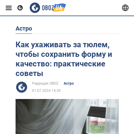
Астро
Европа
Как ухаживать за тюлем,
США
чтобы сохранить форму и
качество: практические
Азия
советы
Редакция OBOZ
Астро
Африка
01.07.2024 14:30
Жизнь
Лайфхаки