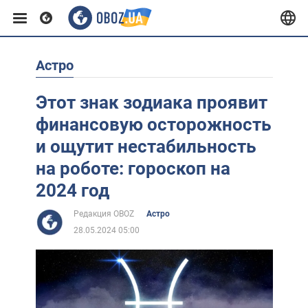
Астро
Европа
Этот знак зодиака проявит
США
финансовую осторожность
и ощутит нестабильность
Азия
на роботе: гороскоп на
2024 год
Африка
Редакция OBOZ
Астро
28.05.2024 05:00
Жизнь
Лайфхаки