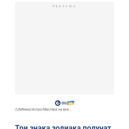
РЕКЛАМА
/
LiteNews
/
Астро
/
Мастера на все...
Три знака зодиака получат