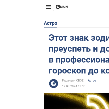
MAIN
Европа
Астро
США
Этот знак зод
Азия
преуспеть и д
Африка
в профессиона
гороскоп до к
Жизнь
Лайфхаки
Редакция OBOZ
Астро
12.07.2024 13:30