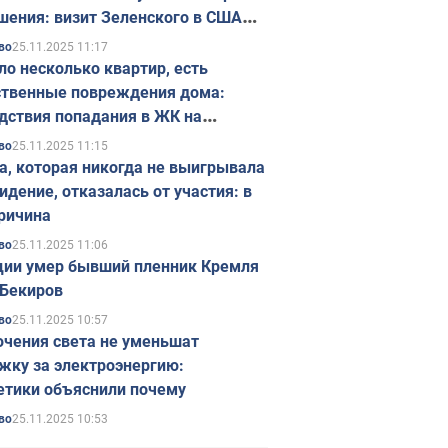
шения: визит Зеленского в США
ется в ноябре
25.11.2025 11:17
во
ло несколько квартир, есть
твенные повреждения дома:
дствия попадания в ЖК на
ске в Киеве. Фото
25.11.2025 11:15
во
а, которая никогда не выигрывала
идение, отказалась от участия: в
ричина
25.11.2025 11:06
во
ции умер бывший пленник Кремля
Бекиров
25.11.2025 10:57
во
чения света не уменьшат
жку за электроэнергию:
етики объяснили почему
25.11.2025 10:53
во