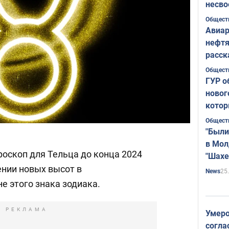
несво
Общест
Авиар
нефтя
расск
страт
Общест
ГУР о
новог
котор
Общест
"Были
в Мол
роскоп для Тельца до конца 2024
"Шахе
Румы
ении новых высот в
25
News
е этого знака зодиака.
РЕКЛАМА
Умеро
согла