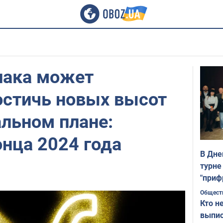
иака может
остичь новых высот
льном плане:
онца 2024 года
В Дне
турне
"приф
Общест
Кто н
выпис