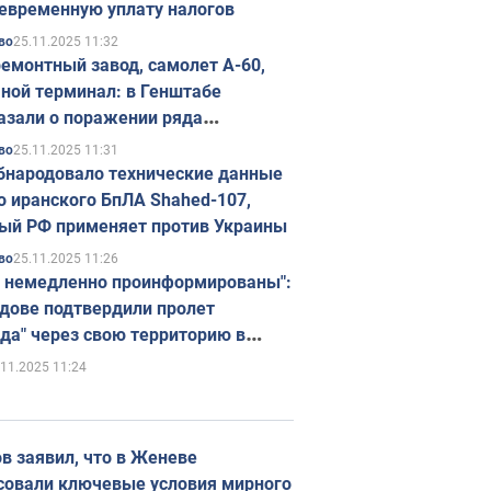
евременную уплату налогов
25.11.2025 11:32
во
емонтный завод, самолет А-60,
ной терминал: в Генштабе
азали о поражении ряда
егических объектов России
25.11.2025 11:31
во
бнародовало технические данные
о иранского БпЛА Shahed-107,
ый РФ применяет против Украины
25.11.2025 11:26
во
 немедленно проинформированы":
дове подтвердили пролет
да" через свою территорию в
нию
.11.2025 11:24
в заявил, что в Женеве
совали ключевые условия мирного