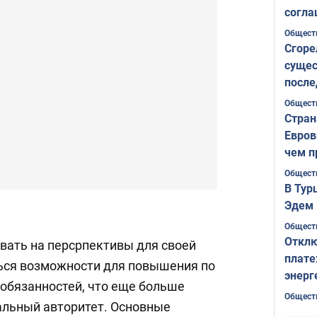
согла
ожида
Общест
Сгоре
сущес
после
Печер
Общест
Стран
Евров
чем п
Общест
В Тур
Эдем 
Общест
Отклю
вать на персрпективы для своей
плате
ься возможности для повышения по
энерг
 обязанностей, что еще больше
Общест
альный авторитет. Основные