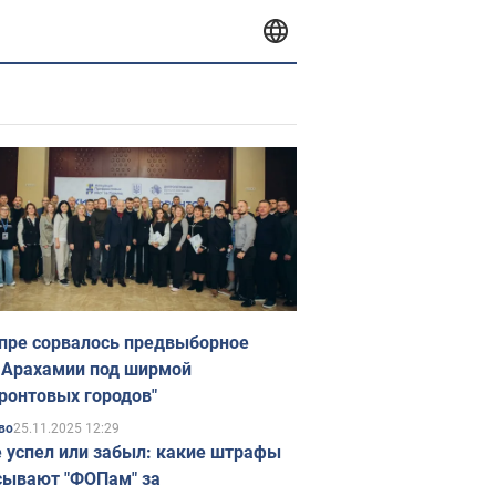
пре сорвалось предвыборное
 Арахамии под ширмой
ронтовых городов"
25.11.2025 12:29
во
е успел или забыл: какие штрафы
ывают "ФОПам" за