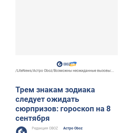
/
LiteNews
/
Астро Oboz
/
Возможны неожиданные вызовы:...
Трем знакам зодиака
следует ожидать
сюрпризов: гороскоп на 8
сентября
Редакция OBOZ
Астро Oboz