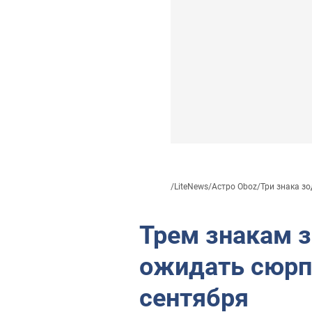
/
LiteNews
/
Астро Oboz
/
Три знака зо
Трем знакам з
ожидать сюрпр
сентября