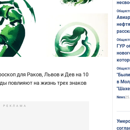
несво
Общест
Авиар
нефтя
расск
страт
Общест
ГУР о
новог
котор
Общест
оскоп для Раков, Львов и Дев на 10
"Были
в Мол
зды повлияют на жизнь трех знаков
"Шахе
Румы
25
News
РЕКЛАМА
Умеро
согла