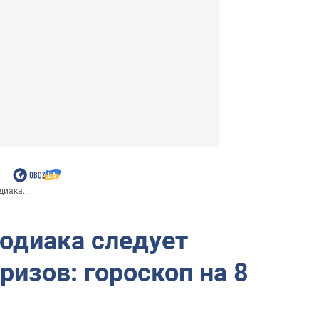
диака...
одиака следует
изов: гороскоп на 8