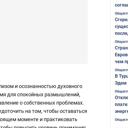
согла
ожида
Общест
Сгоре
сущес
после
Печер
Общест
Стран
Евров
чем п
Общест
В Тур
Эдем 
лизом и осознанностью духовного
Общест
емя для спокойных размышлений,
Отклю
авление о собственных проблемах.
плате
едоточить на том, чтобы оставаться
энерг
тоящем моменте и практиковать
Общест
чтобы повысить уровень понимания