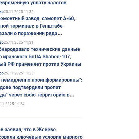
евременную уплату налогов
25.11.2025 11:32
во
емонтный завод, самолет А-60,
ной терминал: в Генштабе
азали о поражении ряда
егических объектов России
25.11.2025 11:31
во
бнародовало технические данные
о иранского БпЛА Shahed-107,
ый РФ применяет против Украины
25.11.2025 11:26
во
 немедленно проинформированы":
дове подтвердили пролет
да" через свою территорию в
нию
.11.2025 11:24
в заявил, что в Женеве
совали ключевые условия мирного