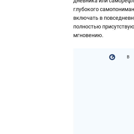
дневника или саморефл
глубокого самопониман
включать в повседневн
полностью присутству
мгновению.
В