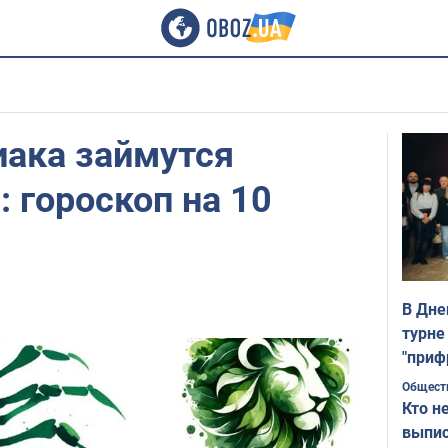
иака займутся
 гороскоп на 10
В Дне
турне
"приф
Общест
Кто н
выпис