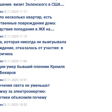
шения: визит Зеленского в США
ется в ноябре
25.11.2025 11:17
во
ло несколько квартир, есть
твенные повреждения дома:
дствия попадания в ЖК на
ске в Киеве. Фото
25.11.2025 11:15
во
а, которая никогда не выигрывала
идение, отказалась от участия: в
ричина
25.11.2025 11:06
во
ции умер бывший пленник Кремля
Бекиров
25.11.2025 10:57
во
чения света не уменьшат
жку за электроэнергию:
етики объяснили почему
25.11.2025 10:53
во