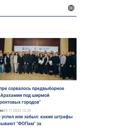
пре сорвалось предвыборное
 Арахамии под ширмой
ронтовых городов"
25.11.2025 12:29
во
е успел или забыл: какие штрафы
ывают "ФОПам" за