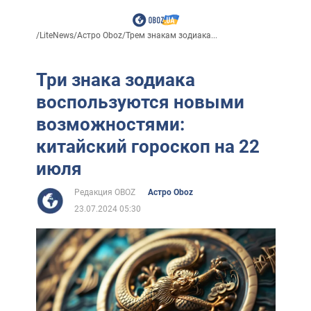
/
LiteNews
/
Астро Oboz
/
Трем знакам зодиака...
Три знака зодиака
воспользуются новыми
возможностями:
китайский гороскоп на 22
июля
Редакция OBOZ
Астро Oboz
23.07.2024 05:30