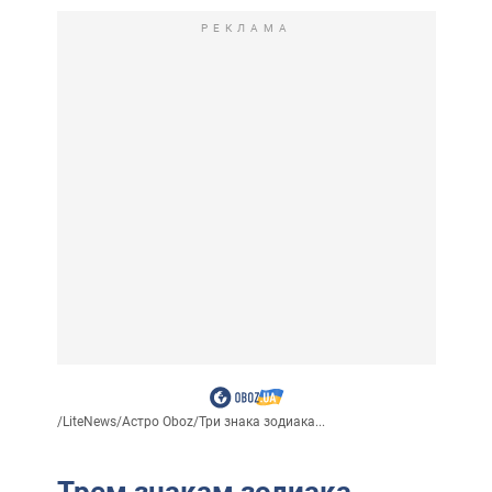
РЕКЛАМА
/
LiteNews
/
Астро Oboz
/
Три знака зодиака...
Трем знакам зодиака