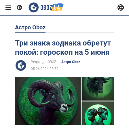
Астро Oboz
Европа
Три знака зодиака обретут
США
покой: гороскоп на 5 июня
Редакция OBOZ
Астро Oboz
Азия
05.06.2024 03:30
Африка
Жизнь
Лайфхаки