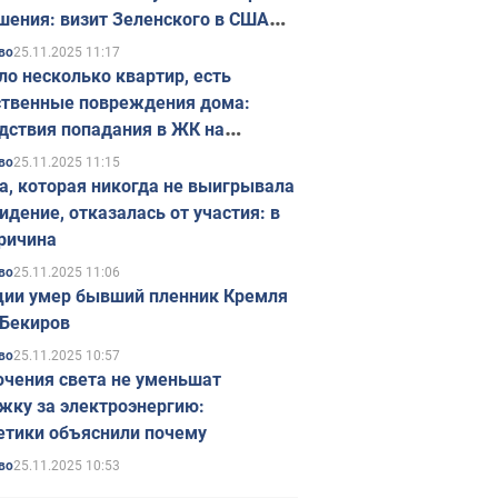
шения: визит Зеленского в США
ется в ноябре
25.11.2025 11:17
во
ло несколько квартир, есть
твенные повреждения дома:
дствия попадания в ЖК на
ске в Киеве. Фото
25.11.2025 11:15
во
а, которая никогда не выигрывала
идение, отказалась от участия: в
ричина
25.11.2025 11:06
во
ции умер бывший пленник Кремля
Бекиров
25.11.2025 10:57
во
чения света не уменьшат
жку за электроэнергию:
етики объяснили почему
25.11.2025 10:53
во