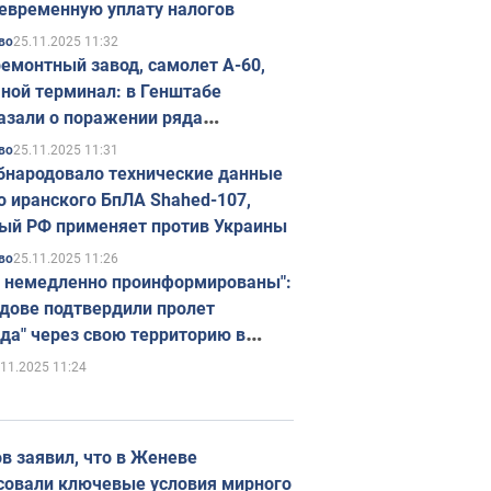
евременную уплату налогов
25.11.2025 11:32
во
емонтный завод, самолет А-60,
ной терминал: в Генштабе
азали о поражении ряда
егических объектов России
25.11.2025 11:31
во
бнародовало технические данные
о иранского БпЛА Shahed-107,
ый РФ применяет против Украины
25.11.2025 11:26
во
 немедленно проинформированы":
дове подтвердили пролет
да" через свою территорию в
нию
.11.2025 11:24
в заявил, что в Женеве
совали ключевые условия мирного