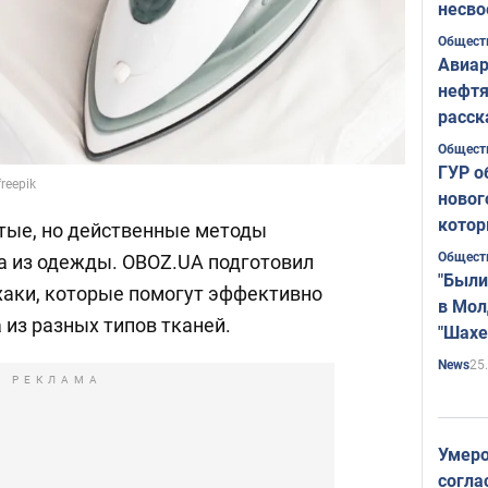
несво
Общест
Авиар
нефтя
расск
страт
Общест
ГУР о
reepik
новог
котор
стые, но действенные методы
Общест
га из одежды. OBOZ.UA подготовил
"Были
хаки, которые помогут эффективно
в Мол
 из разных типов тканей.
"Шахе
Румы
25
News
РЕКЛАМА
Умеро
согла