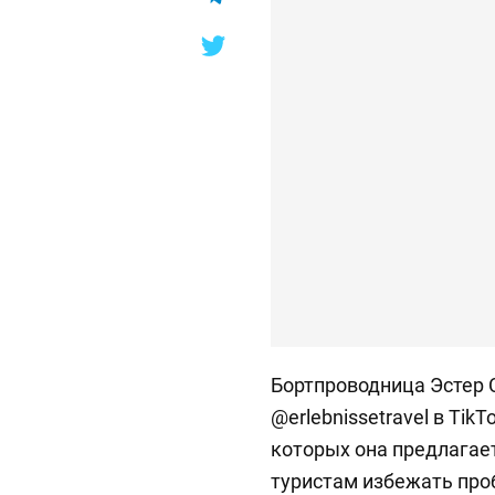
Бортпроводница Эстер 
@erlebnissetravel в Tik
которых она предлагае
туристам избежать проб