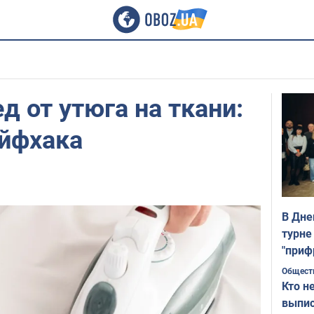
д от утюга на ткани:
айфхака
В Дне
турне
"приф
Общест
Кто н
выпис