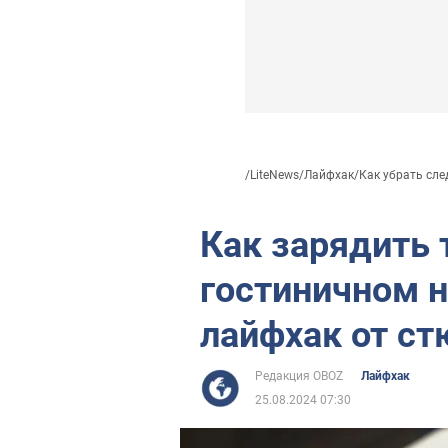
/
LiteNews
/
Лайфхак
/
Как убрать след
Как зарядить 
гостиничном н
лайфхак от с
Редакция OBOZ
Лайфхак
25.08.2024 07:30