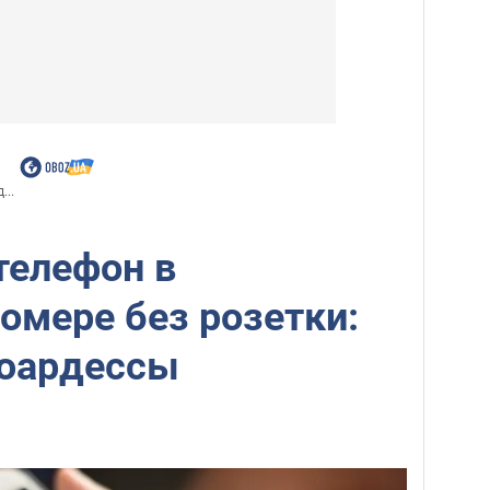
...
телефон в
омере без розетки:
тюардессы