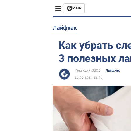
MAIN
Европа
Лайфхак
США
Как убрать сле
Азия
3 полезных л
Африка
Редакция OBOZ
Лайфхак
25.06.2024 22:45
Жизнь
Лайфхаки