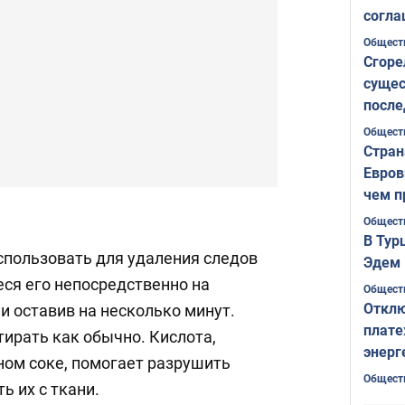
согла
ожида
Общест
Сгоре
сущес
после
Печер
Общест
Стран
Евров
чем п
Общест
В Тур
пользовать для удаления следов
Эдем 
неся его непосредственно на
Общест
Отклю
и оставив на несколько минут.
плате
ирать как обычно. Кислота,
энерг
ом соке, помогает разрушить
Общест
ь их с ткани.