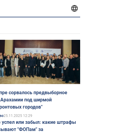
пре сорвалось предвыборное
 Арахамии под ширмой
ронтовых городов"
25.11.2025 12:29
во
е успел или забыл: какие штрафы
ывают "ФОПам" за