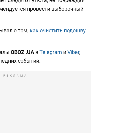
ет следы от утюга, не повреждая
комендуется провести выборочный
ывал о том,
как очистить подошву
налы
OBOZ
.UA
в
Telegram
и
Viber
,
ледних событий.
РЕКЛАМА